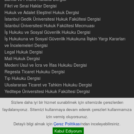
Fikri ve Sınai Haklar Dergisi
Hukuk ve Adalet Eleştirel Hukuk Dergisi
İstanbul Gedik Üniversitesi Hukuk Fakültesi Dergisi
İstanbul Üniversitesi Hukuk Fakültesi Mecmuası
İş Hukuku ve Sosyal Güvenlik Hukuku Dergisi
İş Hukukuna ve Sosyal Güvenlik Hukukuna İlişkin Yargı Kararları
ve İncelemeleri Dergisi
Legal Hukuk Dergisi
Mali Hukuk Dergisi
Medeni Usul ve İcra ve İflas Hukuku Dergisi
Regesta Ticaret Hukuku Dergisi
Tıp Hukuku Dergisi
Uluslararası Ticaret ve Tahkim Hukuku Dergisi
Yeditepe Üniversitesi Hukuk Fakültesi Dergisi
Sizlere daha iyi bir hizmet sunabilmek için sitemizde çerezlerden
faydalanıyoruz. Sitemizi kullanmaya devam ederek çerezleri kullanmamıza
izin vermiş oluyorsunuz.
2015 © Tüm Hakları Saklıdır
Detaylı bilgi almak için
Çerez Politikası
'ndan inceleyebilirsiniz.
Kabul Ediyorum