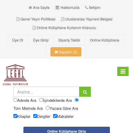
Ana Sayfa
Hakkımızda
İletişim
Genel Yayın Politikası
Uluslararası Yayınevi Belgesi
Online Kütüphane Kullanım Kılavuzu
Üye Ol
Üye Girişi
Sipariş Takibi
Online Kütüphane
Sepetim (0)
Toggle
navigat
Adında Ara
İçindekilerde Ara
Tüm Metinde Ara
Yazara Göre Ara
Kitaplar
Dergiler
Makaleler
Online Kütüphane Giriş