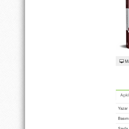
M
Açık
Yazar
Basım 
Sayfa 