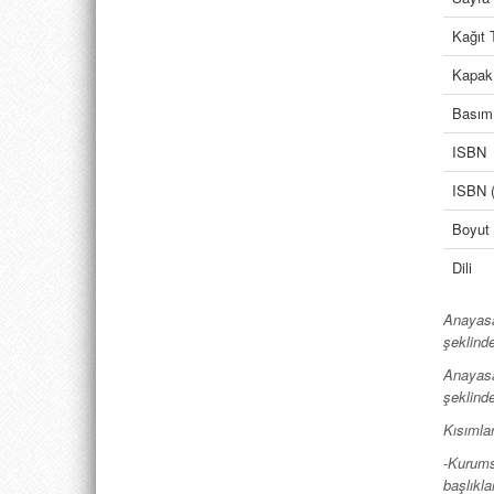
Kağıt 
Kapak
Basım 
ISBN
ISBN (
Boyut
Dili
Anayasa
şeklinde
Anayasa
şeklind
Kısımla
-Kurums
başlıkl