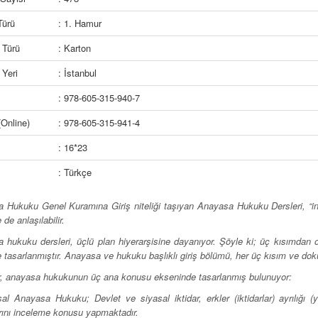
Türü
: 1. Hamur
 Türü
: Karton
Yeri
: İstanbul
: 978-605-315-940-7
Online)
: 978-605-315-941-4
: 16*23
: Türkçe
 Hukuku Genel Kuramına Giriş niteliği taşıyan Anayasa Hukuku Dersleri, “in
 de anlaşılabilir.
 hukuku dersleri, üçlü plan hiyerarşisine dayanıyor. Şöyle ki; üç kısımdan
e tasarlanmıştır. Anayasa ve hukuku başlıklı giriş bölümü, her üç kısım ve do
r, anayasa hukukunun üç ana konusu ekseninde tasarlanmış bulunuyor:
al Anayasa Hukuku; Devlet ve siyasal iktidar, erkler (iktidarlar) ayrılığı (
arını inceleme konusu yapmaktadır.