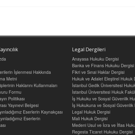
ükler Anayasa Hukuku; özgürlük ve hakları, kavramlar, temeller ve kaynaklar 
 verildikten sonra, ulusal ve uluslararası güvence sistemi ile tamamlanmaktadır
sa Usul Hukuku veya Anayasa Yargısı; anayasal yargı modelleri, anayas
u konularını ele almak suretiyle kitap için de tamamlayıcı bir özellik taşımakt
ığı konulara yaklaşım tarzından hareketle, Anayasa hukuku derslerinin üç öze
n işleniş tarzı.
ayıncılık
Legal Dergileri
 hukuku genel kuramını “ülke-insan-devlet” ekseninde tasarlama gereği, kitabın
zda
Anayasa Hukuku Dergisi
arası boyut, anayasa hukukunun uluslararasılaşması ve uluslararası hukukun 
Banka ve Finans Hukuku Dergisi
amına alıyor.
Verilerin İşlenmesi Hakkında
Fikri ve Sınai Haklar Dergisi
ve konuların işleniş tarzında ise, geniş bir kaynakçanın etkisi kadar, ulusa
tma Metni
Hukuk ve Adalet Eleştirel Hukuk 
eri de belirleyici olmuştur.
iplerinin Haklarını Kullanmaları
İstanbul Gedik Üniversitesi Hukuk
şvuru Formu
İstanbul Üniversitesi Hukuk Fak
yın Politikası
İş Hukuku ve Sosyal Güvenlik Hu
KİLER
rası Yayınevi Belgesi
İş Hukukuna ve Sosyal Güvenlik H
A KISALTMALAR VII
yınladığımız Eserlerin Kaynakçası
Legal Hukuk Dergisi
GİRİŞ:
yınladığımız Eserlerin
Mali Hukuk Dergisi
ası
Medeni Usul ve İcra ve İflas Huk
SA VE HUKUKU
Regesta Ticaret Hukuku Dergisi