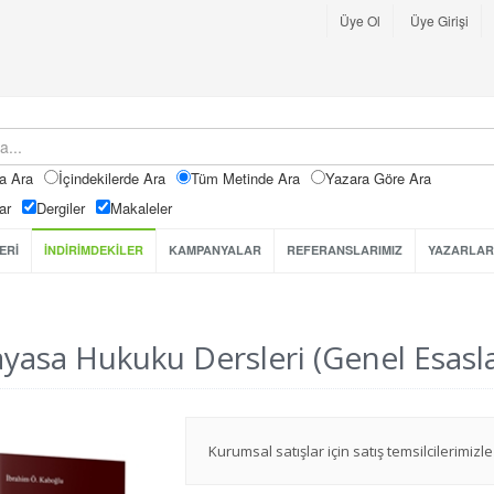
Üye Ol
Üye Girişi
a Ara
İçindekilerde Ara
Tüm Metinde Ara
Yazara Göre Ara
ar
Dergiler
Makaleler
ERİ
İNDİRİMDEKİLER
KAMPANYALAR
REFERANSLARIMIZ
YAZARLAR
yasa Hukuku Dersleri (Genel Esaslar
Kurumsal satışlar için satış temsilcilerimizle 