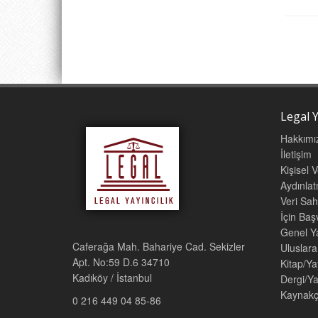
-Özgürl
bilgiler
- Anaya
meşruluğ
Ele ald
konuları
Legal Y
Anayasa
Hakkımı
Uluslar
İletişim
de kaps
Kişisel 
İçerik 
Aydınla
deneyiml
Veri Sah
İçin Ba
Genel Ya
İÇİNDE
Caferağa Mah. Bahariye Cad. Sekizler
Uluslara
BAŞLIC
Apt. No:59 D.6 34710
Kitap/Ya
Kadıköy / İstanbul
GENEL 
Dergi/Ya
Kaynakç
ANAYA
0 216 449 04 85-86