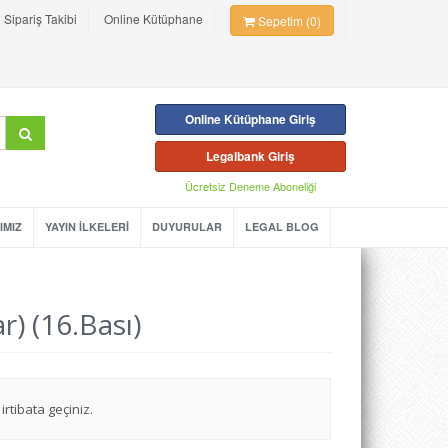
Sipariş Takibi
Online Kütüphane
Sepetim (0)
Online Kütüphane Giriş
Legalbank Giriş
Ücretsiz Deneme Aboneliği
IMIZ
YAYIN İLKELERİ
DUYURULAR
LEGAL BLOG
) (16.Bası)
irtibata geçiniz.