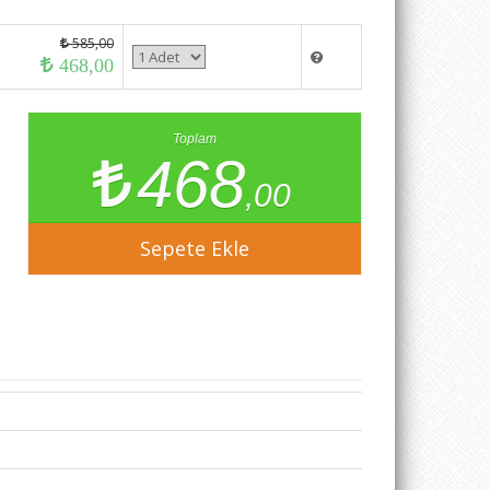
585,00
468,00
Toplam
468
,00