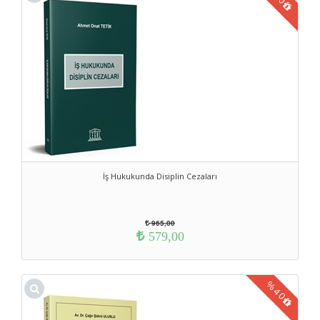
İş Hukukunda Disiplin Cezaları
965,00
579,00
%
40