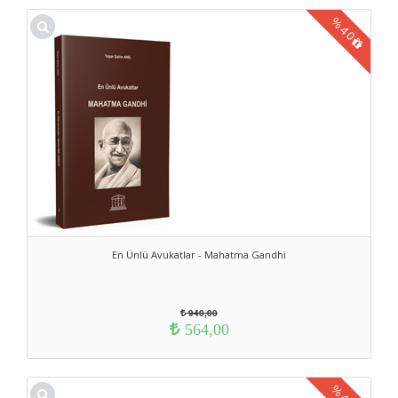
%
40
En Ünlü Avukatlar - Mahatma Gandhi
940,00
564,00
%