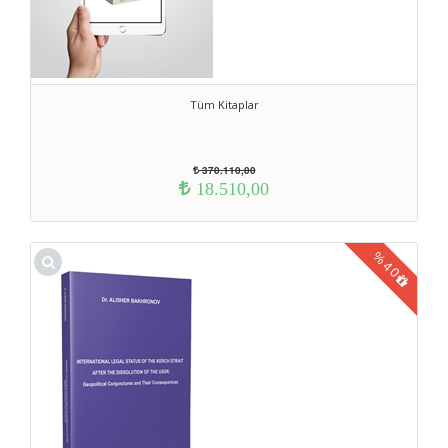
Tüm Kitaplar
370.110,00
18.510,00
%
40