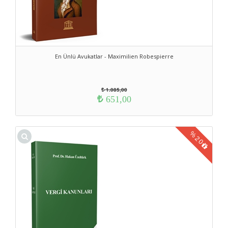
En Ünlü Avukatlar - Maximilien Robespierre
1.085,00
651,00
%
20