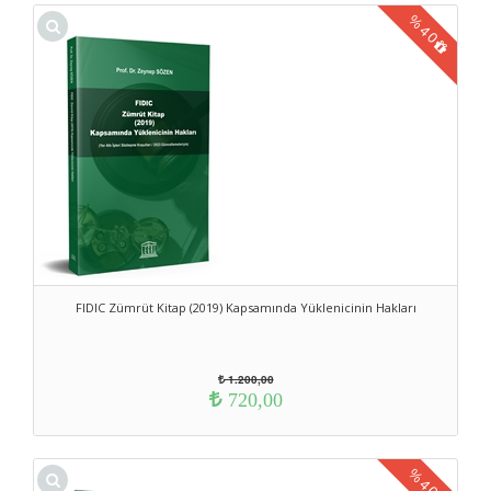
%
40
FIDIC Zümrüt Kitap (2019) Kapsamında Yüklenicinin Hakları
1.200,00
720,00
%
40