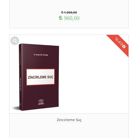
1.200,00
960,00
%
40
Zincirleme Suç