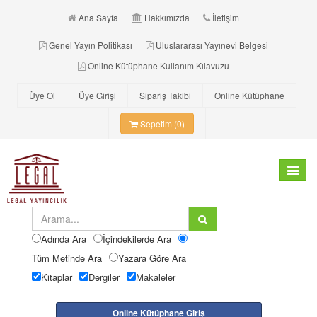
Ana Sayfa
Hakkımızda
İletişim
Genel Yayın Politikası
Uluslararası Yayınevi Belgesi
Online Kütüphane Kullanım Kılavuzu
Üye Ol
Üye Girişi
Sipariş Takibi
Online Kütüphane
Sepetim (0)
Toggle
navigat
Adında Ara
İçindekilerde Ara
Tüm Metinde Ara
Yazara Göre Ara
Kitaplar
Dergiler
Makaleler
Online Kütüphane Giriş