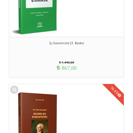
İş Güvencesi (3. Baskı)
1.445,00
867,00
%
40