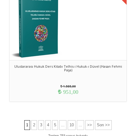
Uluslararası Hukuk Ders Kitabı Telhis-i Hukuk-ı Düvel (Hasan Fehmi
Paşa)
1.585,00
951,00
1
2
3
4
5
...
10
...
>>
Son >>
Toplam 753 sonuç bulundu