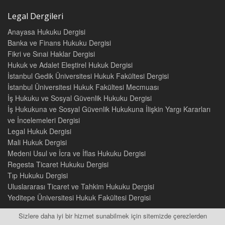
B. İlçe Seçim Kurulu 54
1. Kuruluşu ve Yapısı 54
Legal Dergileri
2. Görev ve Yetkileri 55
Anayasa Hukuku Dergisi
a. İdari Nitelikli Görevler 55
b. Yargısal Nitelikli Görevler 56
Banka ve Finans Hukuku Dergisi
C. Sandık Kurulu 57
Fikri ve Sınai Haklar Dergisi
1. Kuruluşu ve Yapısı 57
Hukuk ve Adalet Eleştirel Hukuk Dergisi
2. Görev ve Yetkileri 57
İstanbul Gedik Üniversitesi Hukuk Fakültesi Dergisi
a. İdari Görev ve Yetkileri 57
İstanbul Üniversitesi Hukuk Fakültesi Mecmuası
b. Yargısal Görev ve Yetkileri 58
İş Hukuku ve Sosyal Güvenlik Hukuku Dergisi
D. Yurt Dışı İlçe Seçim Kurulu 58
İş Hukukuna ve Sosyal Güvenlik Hukukuna İlişkin Yargı Kararları
1. Kuruluşu ve Yapısı 58
ve İncelemeleri Dergisi
2. Görev ve Yetkileri 59
Legal Hukuk Dergisi
a. İdari Nitelikli Görevler 59
Mali Hukuk Dergisi
b. Yargısal Nitelikli Görevler 60
Medeni Usul ve İcra ve İflas Hukuku Dergisi
ÜÇÜNCÜ BÖLÜM
Regesta Ticaret Hukuku Dergisi
SEÇİM SUÇLARI VE CEZALARI
Tıp Hukuku Dergisi
I. 298 SAYILI SEÇİMLERİN TEMEL HÜKÜMLERİ VE SEÇMEN
Uluslararası Ticaret ve Tahkim Hukuku Dergisi
KÜTÜKLERİ HAKKINDA KANUNUNDA YER ALAN SEÇİM
Yeditepe Üniversitesi Hukuk Fakültesi Dergisi
SUÇLARI 61
A. Genel Olarak Seçim Suçu 61
Sizlere daha iyi bir hizmet sunabilmek için sitemizde çerezlerden
II. İNCELENEN SUÇLAR 64