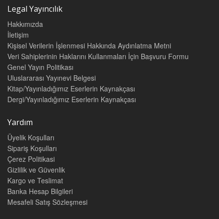
B. Yüksek Seçim Kurulunun Hukuki Yapısı 37
Legal Yayıncılık
1. Yüksek Seçim Kurulunun Bir Yüksek Mahkeme Olmadığı
Hakkımızda
Görüşü 38
İletişim
2. Yüksek Seçim Kurulunun Bir Yüksek Mahkeme Olduğu
Görüşü 39
Kişisel Verilerin İşlenmesi Hakkında Aydınlatma Metni
II. YÜKSEK SEÇİM KURULU’NUN YAPISI, GÖREV VE
Veri Sahiplerinin Haklarını Kullanmaları İçin Başvuru Formu
YETKİLERİ 43
Genel Yayın Politikası
A. Yüksek Seçim Kurulunun Yapısı 43
Uluslararası Yayınevi Belgesi
B. Yüksek Seçim Kurulunun Görev ve Yetkileri 45
Kitap/Yayınladığımız Eserlerin Kaynakçası
1. İdari Görev ve Yetkileri 46
Dergi/Yayınladığımız Eserlerin Kaynakçası
2.Yargısal Görev ve Yetkileri 48
III. YÜKSEK SEÇİM KURULU KARARLARININ ÇEŞİTLERİ 49
Yardım
A. Genel Olarak 49
B. İdari Nitelikli Kararları 50
Üyelik Koşulları
C. Yargısal Nitelikli Kararları 50
Sipariş Koşulları
D. İlke (Emsal) Kararları 51
Çerez Politikasi
IV. DİĞER KURULLAR 52
Gizlilik ve Güvenlik
A. İl Seçim Kurulu 52
Kargo ve Teslimat
1. Kuruluşu ve Yapısı 52
Banka Hesap Bilgileri
2. Görevleri 53
a. Yargısal Görevleri 53
Mesafeli Satış Sözleşmesi
b. İdari Görevleri 53