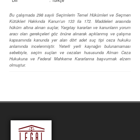
Dili
: Türkçe
Bu çalışmada 298 sayılı Seçimlerin Temel Hükümleri ve Seçmen
Kütükleri Hakkında Kanun’un 133 ila 172. Maddeleri arasında
hüküm altına alınan suçlar, Yargıtay kararları ve kanunların yorum
aracı olan gerekçeleri göz önüne alınarak açıklanmış ve çalışma
kapsamında kanunda yer alan dört adet suç tipi ceza hukuku
anlamında incelenmiştir. Yeterli yerli kaynağın bulunamaması
sebebiyle, seçim suçları ve cezaları hususunda Alman Ceza
Hukukuna ve Federal Mahkeme Kararlarına başvurmak elzem
olmuştur.
İÇİNDEKİLER
GİRİŞ 1
BİRİNCİ BÖLÜM
KAVRAMSAL YAKLAŞIMI İLE SEÇİM VE SEÇİM HUKUKU
I. DEMOKRASİ VE SİYASAL TEMSİL 5
A. Demokrasi 5
1. Demokrasi Kavramı 5
2. Demokrasi Teorileri ve Demokrasinin Temel İlkeleri 8
a. Normatif Demokrasi Teorisi 8