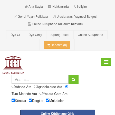
Ana Sayfa
Hakkımızda
İletişim
Genel Yayın Politikası
Uluslararası Yayınevi Belgesi
Online Kütüphane Kullanım Kılavuzu
Üye Ol
Üye Girişi
Sipariş Takibi
Online Kütüphane
Sepetim (0)
Toggle
navigat
Adında Ara
İçindekilerde Ara
Tüm Metinde Ara
Yazara Göre Ara
Kitaplar
Dergiler
Makaleler
Online Kütüphane Giriş