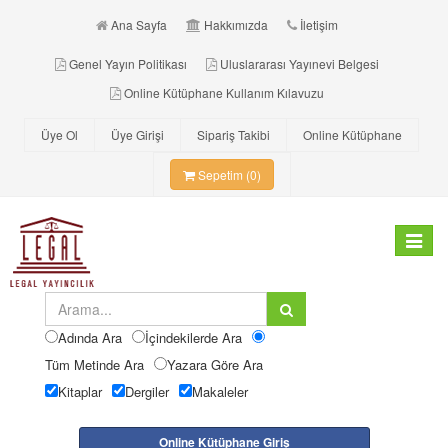
Ana Sayfa
Hakkımızda
İletişim
Genel Yayın Politikası
Uluslararası Yayınevi Belgesi
Online Kütüphane Kullanım Kılavuzu
Üye Ol
Üye Girişi
Sipariş Takibi
Online Kütüphane
Sepetim (0)
Toggle
navigat
Adında Ara
İçindekilerde Ara
Tüm Metinde Ara
Yazara Göre Ara
Kitaplar
Dergiler
Makaleler
Online Kütüphane Giriş