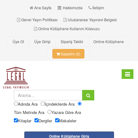
Ana Sayfa
Hakkımızda
İletişim
Genel Yayın Politikası
Uluslararası Yayınevi Belgesi
Online Kütüphane Kullanım Kılavuzu
Üye Ol
Üye Girişi
Sipariş Takibi
Online Kütüphane
Sepetim (0)
Toggle
navigat
Adında Ara
İçindekilerde Ara
Tüm Metinde Ara
Yazara Göre Ara
Kitaplar
Dergiler
Makaleler
Online Kütüphane Giriş